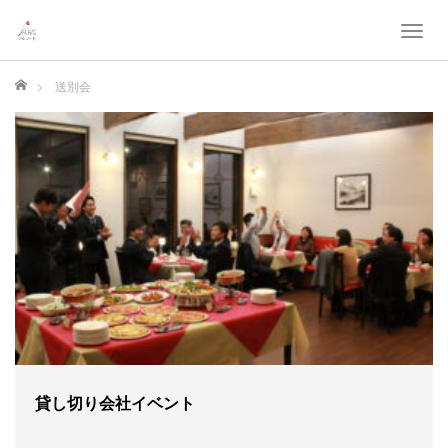
T
o
g
ホーム
送別会
g
l
e
n
a
v
i
g
a
t
i
o
n
貸し切り会社イベント