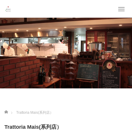
T
o
g
g
l
e
n
a
v
i
g
a
t
i
o
n
ホーム
Trattoria Mais(系列店）
Trattoria Mais(系列店）